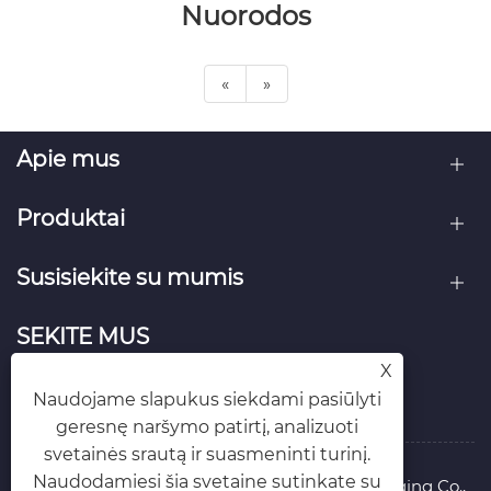
Nuorodos
«
»
Apie mus
Produktai
Susisiekite su mumis
SEKITE MUS
X
Naudojame slapukus siekdami pasiūlyti
geresnę naršymo patirtį, analizuoti
svetainės srautą ir suasmeninti turinį.
Naudodamiesi šia svetaine sutinkate su
Autoriaus teisės © 2025 Qingdao Yilida Packaging Co.,